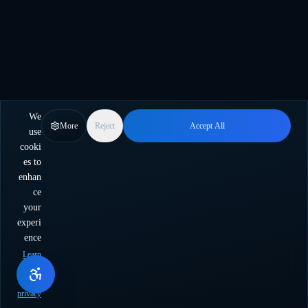
We
More
Reject
Accept All
use
cooki
es to
enhan
ce
your
experi
ence
Learn
more
about
privacy