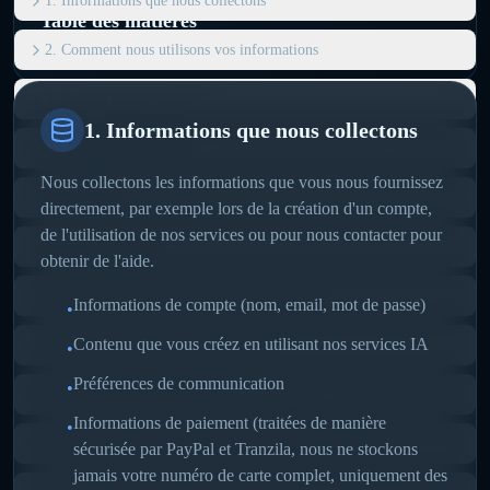
1. Informations que nous collectons
Table des matières
2. Comment nous utilisons vos informations
3. Partage d'informations
1. Informations que nous collectons
4. Sécurité des données
Nous collectons les informations que vous nous fournissez
5. Vos droits
directement, par exemple lors de la création d'un compte,
de l'utilisation de nos services ou pour nous contacter pour
6. Cookies et suivi
obtenir de l'aide.
7. Traitement des données Genwave Agent
Informations de compte (nom, email, mot de passe)
•
Contenu que vous créez en utilisant nos services IA
8. Collecte de données du chatbot
•
Préférences de communication
•
9. Traitement du contenu IA
Informations de paiement (traitées de manière
•
10. Périodes de conservation des données
sécurisée par PayPal et Tranzila, nous ne stockons
jamais votre numéro de carte complet, uniquement des