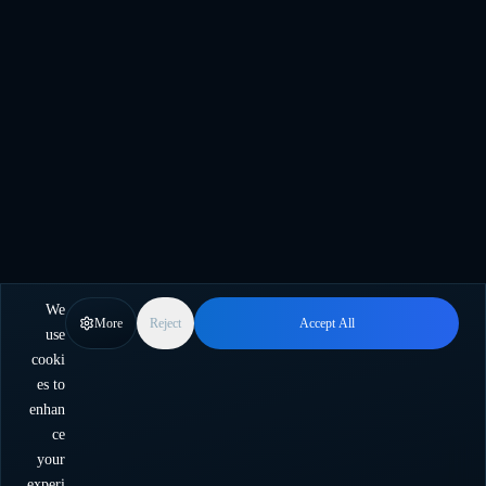
We
More
Reject
Accept All
use
cooki
es to
enhan
ce
your
experi