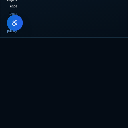
ence
Learn
more
about
privacy
اركب موجة ابتكار الذكاء الاصطناعي. إضافة ووردبريس المثالية
لإنشاء المحتوى بالجملة والترجمة والأتمتة الذكية.
support@genwave.ai
المنتجات