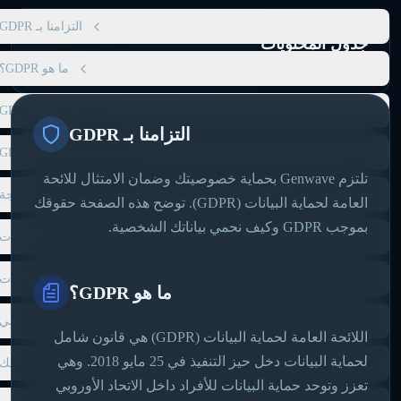
التزامنا بـ GDPR
جدول المحتويات
ما هو GDPR؟
حقوقك بموجب GDPR
التزامنا بـ GDPR
Genwave Agent و GDPR
تلتزم Genwave بحماية خصوصيتك وضمان الامتثال للائحة
الأساس القانوني للمعالجة
العامة لحماية البيانات (GDPR). توضح هذه الصفحة حقوقك
بموجب GDPR وكيف نحمي بياناتك الشخصية.
تدابير حماية البيانات
الاحتفاظ بالبيانات
ما هو GDPR؟
نقل البيانات الدولي
اللائحة العامة لحماية البيانات (GDPR) هي قانون شامل
لحماية البيانات دخل حيز التنفيذ في 25 مايو 2018. وهي
ممارسة حقوقك
تعزز وتوحد حماية البيانات للأفراد داخل الاتحاد الأوروبي